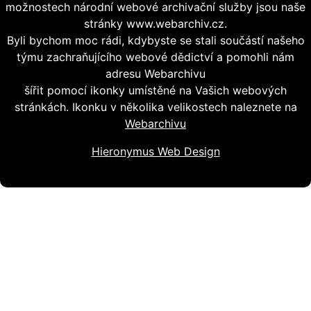
možnostech národní webové archivační služby jsou naše
stránky www.webarchiv.cz.
Byli bychom moc rádi, kdybyste se stali součástí našeho
týmu zachraňujícího webové dědictví a pomohli nám
adresu Webarchivu
šířit pomocí ikonky umístěné na Vašich webových
stránkách. Ikonku v několika velikostech naleznete na
Webarchivu
Hieronymus Web Design