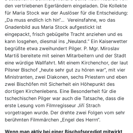
den vertriebenen Egerländern eingeladen. Die Kollekte
für Maria Stock war der Auslöser für die Entscheidung:
„Da muss endlich ich hin“… Vereinsfahne, wo das
Gnadenbild aus Maria Stock aufgestickt ist
eingepackt, frisch gebügelte Tracht anziehen und es
kann losgehen, diesmal ins „Neuland.“ Ein Kaiserwetter
begrüßte etwa zweihundert Pilger. P. Mgr. Miroslav
Martiš bereitete mit seinen Mitarbeitern und der Stadt
eine würdige Wallfahrt. Mit einem Kirchenchor, der laut
Pilsner Bischof „heute sehr gut zu hören war“, mit vier
Ministranten, zwei Diakonen, sechs Priestern und eben
zwei Bischöfen mit Sicherheit ein Höhepunkt des
dortigen Kirchenlebens. Eine Besonderheit für die
tschechischen Pilger war auch die Tatsache, dass die
erste Lesung vom Filmregisseur Jiří Strach
vorgetragen wurde. Der drehte zwei Folgen vom sehr
berühmten Filmmärchen „Engel des Herrn“.
Wenn man aktiv bei einer Bischofspredigt mitwirkt