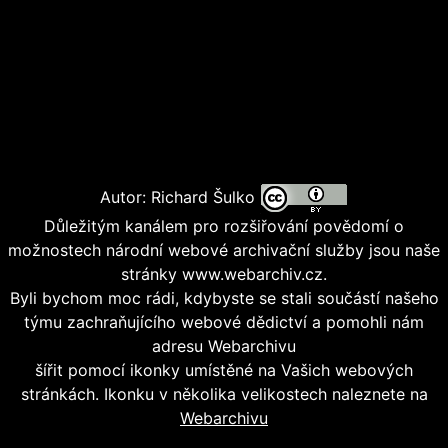
Autor: Richard Šulko
Důležitým kanálem pro rozšiřování povědomí o
možnostech národní webové archivační služby jsou naše
stránky www.webarchiv.cz.
Byli bychom moc rádi, kdybyste se stali součástí našeho
týmu zachraňujícího webové dědictví a pomohli nám
adresu Webarchivu
šířit pomocí ikonky umístěné na Vašich webových
stránkách. Ikonku v několika velikostech naleznete na
Webarchivu