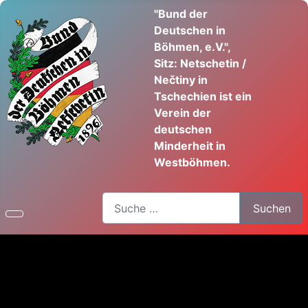
"Bund der
Deutschen in
Böhmen, e.V.",
Sitz: Netschetin /
Nečtiny in
Tschechien ist ein
Verein der
deutschen
Minderheit in
Westböhmen.
Suchen
Suchen