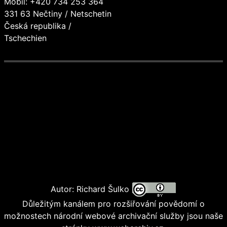
Mobil: +420 734 253 364
331 63 Nečtiny / Netschetin
Česká republika /
Tschechien
Autor: Richard Šulko
Důležitým kanálem pro rozšiřování povědomí o
možnostech národní webové archivační služby jsou naše