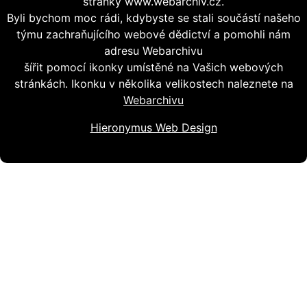
stránky www.webarchiv.cz.
Byli bychom moc rádi, kdybyste se stali součástí našeho
týmu zachraňujícího webové dědictví a pomohli nám
adresu Webarchivu
šířit pomocí ikonky umístěné na Vašich webových
stránkách. Ikonku v několika velikostech naleznete na
Webarchivu
Hieronymus Web Design