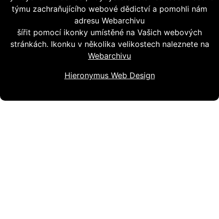
týmu zachraňujícího webové dědictví a pomohli nám
adresu Webarchivu
šířit pomocí ikonky umístěné na Vašich webových
stránkách. Ikonku v několika velikostech naleznete na
Webarchivu
Hieronymus Web Design