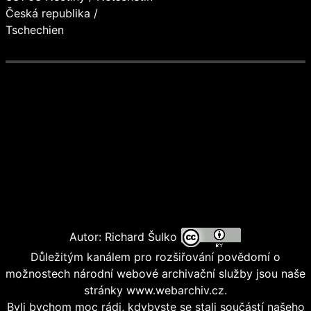
Česká republika /
Tschechien
Autor: Richard Šulko
Důležitým kanálem pro rozšiřování povědomí o
možnostech národní webové archivační služby jsou naše
stránky www.webarchiv.cz.
Byli bychom moc rádi, kdybyste se stali součástí našeho