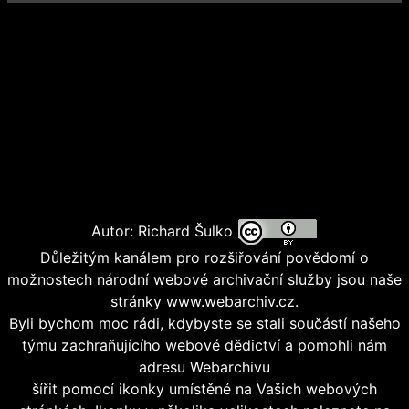
Autor: Richard Šulko
Důležitým kanálem pro rozšiřování povědomí o
možnostech národní webové archivační služby jsou naše
stránky www.webarchiv.cz.
Byli bychom moc rádi, kdybyste se stali součástí našeho
týmu zachraňujícího webové dědictví a pomohli nám
adresu Webarchivu
šířit pomocí ikonky umístěné na Vašich webových