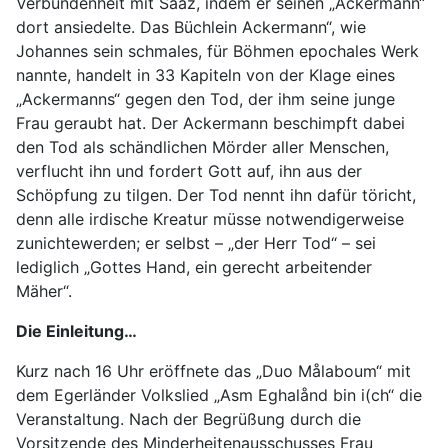
Verbundenheit mit Saaz, indem er seinen „Ackermann“
dort ansiedelte. Das Büchlein Ackermann“, wie
Johannes sein schmales, für Böhmen epochales Werk
nannte, handelt in 33 Kapiteln von der Klage eines
„Ackermanns“ gegen den Tod, der ihm seine junge
Frau geraubt hat. Der Ackermann beschimpft dabei
den Tod als schändlichen Mörder aller Menschen,
verflucht ihn und fordert Gott auf, ihn aus der
Schöpfung zu tilgen. Der Tod nennt ihn dafür töricht,
denn alle irdische Kreatur müsse notwendigerweise
zunichtewerden; er selbst – „der Herr Tod“ – sei
lediglich „Gottes Hand, ein gerecht arbeitender
Mäher“.
Die Einleitung…
Kurz nach 16 Uhr eröffnete das „Duo Målaboum“ mit
dem Egerländer Volkslied „Asm Eghalånd bin i(ch“ die
Veranstaltung. Nach der Begrüßung durch die
Vorsitzende des Minderheitenausschusses Frau