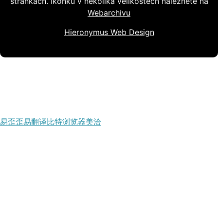
stránkách. Ikonku v několika velikostech naleznete na
Webarchivu
Hieronymus Web Design
易歪歪
易翻译
比特浏览器
美洽