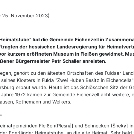
be 25. November 2023)
Heimatstube“ lud die Gemeinde Eichenzell in Zusammenarb
ragten der hessischen Landesregierung für Heimatvertr
vor kurzem eröffneten Museum in Fleißen gewidmet. Musi
ißener Bürgermeister Petr Schaller anreisten.
legen, gehört zu den ältesten Ortschaften des Fuldaer Land
ines Klosters in Fulda "Zwei Huben Besitz in Eichencella"
sburg erbaut wurde. Heute ist das Schlösschen Sitz der Ge
Jahre 1972 kamen zur Gemeinde Eichenzell acht weitere, e
shausen, Rothemann und Welkers.
…
eimatgemeinden Fleißen(Plesná] und Schnecken (Šneky] in 
der Egerländer Heimatstube an die alte Heimat. Sehr bald