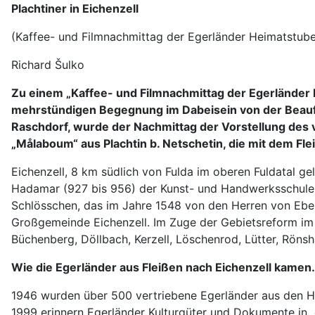
Plachtiner in Eichenzell
(Kaffee- und Filmnachmittag der Egerländer Heimatstu
Richard Šulko
Zu einem „Kaffee- und Filmnachmittag der Egerländer 
mehrstündigen Begegnung im Dabeisein von der Beauft
Raschdorf, wurde der Nachmittag der Vorstellung des 
„Målaboum“ aus Plachtin b. Netschetin, die mit dem Fle
Eichenzell, 8 km südlich von Fulda im oberen Fuldatal ge
Hadamar (927 bis 956) der Kunst- und Handwerksschule se
Schlösschen, das im Jahre 1548 von den Herren von Eber
Großgemeinde Eichenzell. Im Zuge der Gebietsreform im 
Büchenberg, Döllbach, Kerzell, Löschenrod, Lütter, Rön
Wie die Egerländer aus Fleißen nach Eichenzell kamen
1946 wurden über 500 vertriebene Egerländer aus den H
1999 erinnern Egerländer Kulturgüter und Dokumente in 