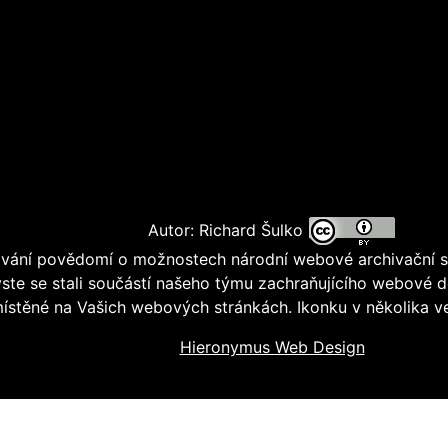
Autor: Richard Šulko
ování povědomí o možnostech národní webové archivační s
ste se stali součástí našeho týmu zachraňujícího webové 
místěné na Vašich webových stránkách. Ikonku v několika v
Hieronymus Web Design