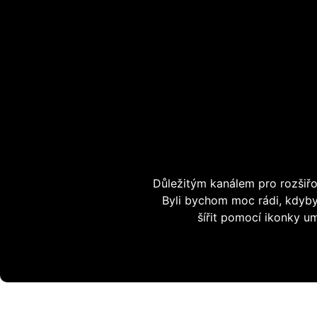
Důležitým kanálem pro rozšiř
Byli bychom moc rádi, kdyby
šířit pomocí ikonky u