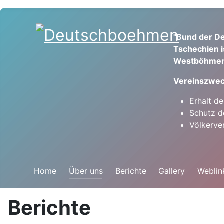
"Bund der De
Tschechien i
Westböhmen
Vereinszwec
Erhalt d
Schutz d
Völkerve
Home
Über uns
Berichte
Gallery
Weblin
Berichte