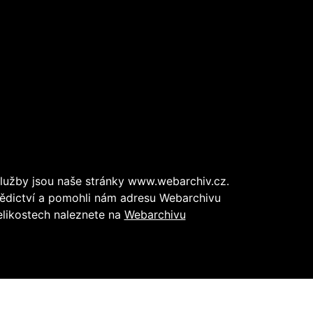
lužby jsou naše stránky www.webarchiv.cz.
dědictví a pomohli nám adresu Webarchivu
elikostech naleznete na
Webarchivu