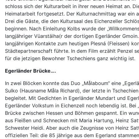
schloss sich der Kulturarbeit in ihrer neuen Heimat an. 
Heimatarbeit fortgesetzt. Der Kulturnachmittag war ein a
Drei die Gäste, die den Kultursaal des Eichenzeller Sch
beginnen. Nach Einleitung Kolbs wurde der „Willkommensf
langjähriger Vüarstäiha(r der dortigen Egerländer Gmoin
langjährigen Kontakte zum heutigen Plesná (Fleissen) ko
Städtepartnerschaft führte. In dem Film erzählt Penzel s
für die jetzigen Bewohner Tschechiens ganz wichtig ist.
Egerländer Brücke….
In zwei Blöcken konnte das Duo „Målaboum“ eine „Egerlän
Sulko (Hausname Måla Richard), der letzte in Tschechien 
begleitet. Mit Gedichten in Egerländer Mundart und Eger
Egerländer Volkstum in Eichenzell noch lebendig ist. Bei
Brücke zwischen Hessen und Böhmen gespannt. Ein wunde
aus Fleißen und Schnecken mit Maria Hartung, Heinz Satt
Schwester Heidi. Aber auch die Zeugnisse von Heinz Sat
offiziellen Teil: die 85 jährige aus dem Egerland stammen