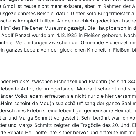
Die Gmoi ist heute nicht mehr existent, aber im Rahmen der 
usgezeichnetes Beispiel dafür. Dieter Kolb Bürgermeister a
lösschens komplett füllten. An den reichlich gedeckten Ti
ilm“ des Fleißener Museums gezeigt. Die Hauptperson in di
. Adolf Penzel wurde am 4.12.1935 in Fleißen geboren. Nach
nnte er Verbindungen zwischen der Gemeinde Eichenzell und
ein ganzes Leben: von der glücklichen Kindheit in Fleißen,
der Brücke“ zwischen Eichenzell und Plachtin (es sind 340
lebende Autor, der in Egerländer Mundart schreibt und sing
länder Volksliedern erfreuten sie nicht nur die hier versa
 „Heint scheint da Mou(n sua schäi(n“ sang der ganze Saal 
rschönes Erlebnis, eine lebendige, gemeinsame Heimat. I
ler und Marga Schmitt vorgestellt. Sehr berührt war ich v
tler und Marga Schmitt zeigten die Tragödie des 20. Jhd. 
de Renate Heil holte ihre Zither hervor und erfreute mit me