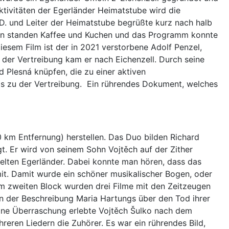
Aktivitäten der Egerländer Heimatstube wird die
.D. und Leiter der Heimatstube begrüßte kurz nach halb
schen standen Kaffee und Kuchen und das Programm konnte
esem Film ist der in 2021 verstorbene Adolf Penzel,
 der Vertreibung kam er nach Eichenzell. Durch seine
 Plesná knüpfen, die zu einer aktiven
 bis zu der Vertreibung. Ein rührendes Dokument, welches
 km Entfernung) herstellen. Das Duo bilden Richard
t. Er wird von seinem Sohn Vojtěch auf der Zither
mmelten Egerländer. Dabei konnte man hören, dass das
mit. Damit wurde ein schöner musikalischer Bogen, oder
m zweiten Block wurden drei Filme mit den Zeitzeugen
on der Beschreibung Maria Hartungs über den Tod ihrer
Eine Überraschung erlebte Vojtěch Šulko nach dem
hreren Liedern die Zuhörer. Es war ein rührendes Bild,