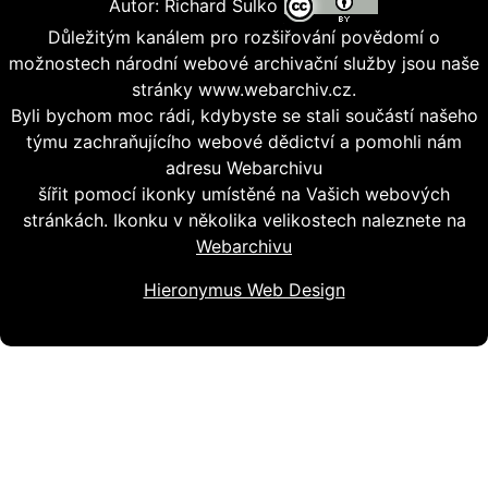
Autor: Richard Šulko
Důležitým kanálem pro rozšiřování povědomí o
možnostech národní webové archivační služby jsou naše
stránky www.webarchiv.cz.
Byli bychom moc rádi, kdybyste se stali součástí našeho
týmu zachraňujícího webové dědictví a pomohli nám
adresu Webarchivu
šířit pomocí ikonky umístěné na Vašich webových
stránkách. Ikonku v několika velikostech naleznete na
Webarchivu
Hieronymus Web Design