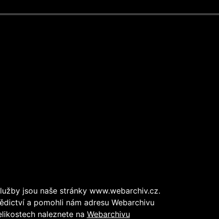
lužby jsou naše stránky www.webarchiv.cz.
dědictví a pomohli nám adresu Webarchivu
elikostech naleznete na
Webarchivu