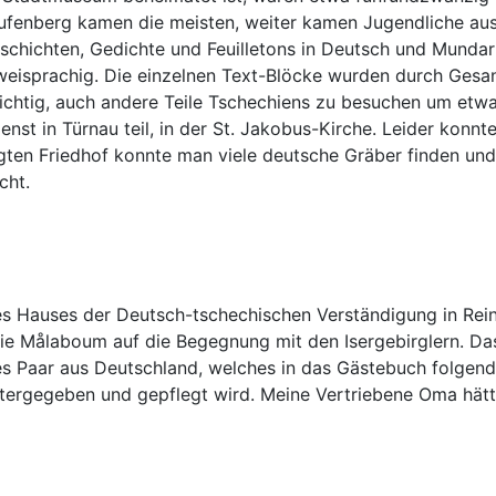
taufenberg kamen die meisten, weiter kamen Jugendliche au
hichten, Gedichte und Feuilletons in Deutsch und Mundart
isprachig. Die einzelnen Text-Blöcke wurden durch Gesang
 wichtig, auch andere Teile Tschechiens zu besuchen um etw
nst in Türnau teil, in der St. Jakobus-Kirche. Leider konn
egten Friedhof konnte man viele deutsche Gräber finden un
cht.
 des Hauses der Deutsch-tschechischen Verständigung in Rei
ie Målaboum auf die Begegnung mit den Isergebirglern. Das
s Paar aus Deutschland, welches in das Gästebuch folgende
tergegeben und gepflegt wird. Meine Vertriebene Oma hätte 