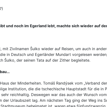
7)
eibt und noch im Egerland lebt, machte sich wieder auf 
, mit Zivilnamen Šulko wieder auf Reisen, um auch in ande
, die in Deutsch und Egerländer Mundart vorgelesen werden
h Šulko, der seinen Tata auf der Zither begleitete.
übau…
 Haus der Minderheiten. Tomáš Randýsek vom „Verband der
ige Institution, die die tschechische Hauptstadt für die in
sehr reichhaltig. Deswegen war das auch der Wunsch vom Au
an der Urlaubszeit lag. Am nächsten Tag ging der Weg ins 
Stadtmuseum beheimatet ist, waren etwa fünfundzwanzig 