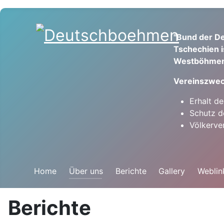
"Bund der De
Tschechien i
Westböhmen
Vereinszwec
Erhalt d
Schutz d
Völkerve
Home
Über uns
Berichte
Gallery
Weblin
Berichte