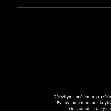
Důležitým kanálem pro rozšiř
Byli bychom moc rádi, kdyby
šířit pomocí ikonky u