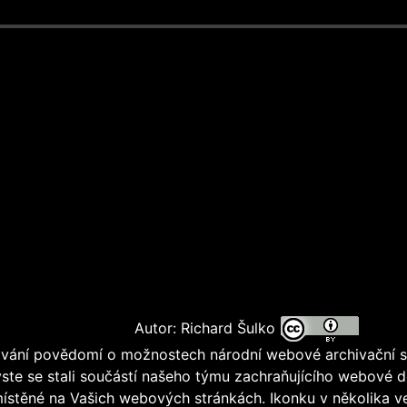
Autor: Richard Šulko
ování povědomí o možnostech národní webové archivační s
ste se stali součástí našeho týmu zachraňujícího webové 
místěné na Vašich webových stránkách. Ikonku v několika v