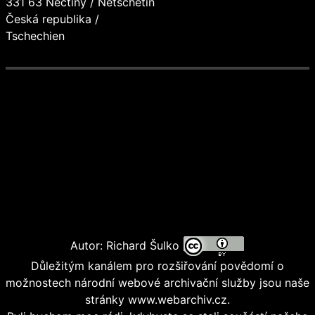
331 63 Nečtiny / Netschetin
Česká republika /
Tschechien
Autor: Richard Šulko
Důležitým kanálem pro rozšiřování povědomí o
možnostech národní webové archivační služby jsou naše
stránky www.webarchiv.cz.