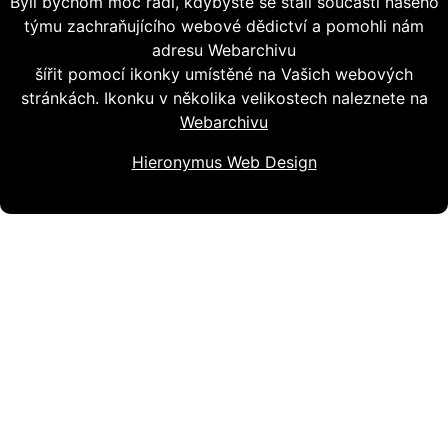
Byli bychom moc rádi, kdybyste se stali součástí našeho
týmu zachraňujícího webové dědictví a pomohli nám
adresu Webarchivu
šířit pomocí ikonky umístěné na Vašich webových
stránkách. Ikonku v několika velikostech naleznete na
Webarchivu
Hieronymus Web Design