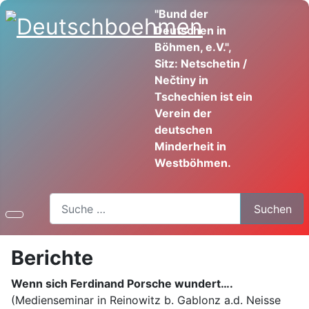
"Bund der
Deutschen in
Böhmen, e.V.",
Sitz: Netschetin /
Nečtiny in
Tschechien ist ein
Verein der
deutschen
Minderheit in
Westböhmen.
Suchen
Suchen
Berichte
Wenn sich Ferdinand Porsche wundert….
(Medienseminar in Reinowitz b. Gablonz a.d. Neisse