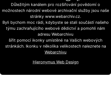
Důležitým kanálem pro rozšiřování povědomí o
možnostech národní webové archivační služby jsou naše
stránky www.webarchiv.cz.
Byli bychom moc rádi, kdybyste se stali součástí našeho
týmu zachraňujícího webové dědictví a pomohli nám
adresu Webarchivu
šířit pomocí ikonky umístěné na Vašich webových
stránkách. Ikonku v několika velikostech naleznete na
Webarchivu
Hieronymus Web Design